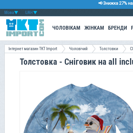
📢 Знижка 27% на 
Мова
UAH
ЧОЛОВІКАМ
ЖІНКАМ
БРЕНДИ
Інтернет магазин TKT Import
Чоловічий
Толстовки
C
Толстовка - Сніговик на all inc