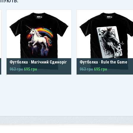
УПУЮТЬ:
Футболка · Магічний Єдиноріг
Футболка · Rule the Game
963 грн
695 грн
963 грн
695 грн