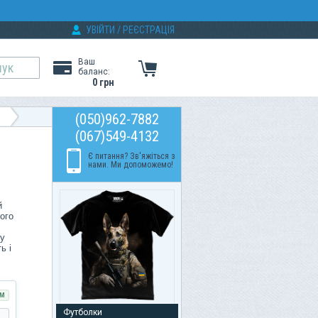
УВІЙТИ
/
РЕЄСТРАЦІЯ
Ваш
баланс:
0 грн
(050)962-7882
(067)549-4132
Є питання? Зв'яжіться з
нами. Ми допоможемо!
й
ого
ру
ь і
М
Футболки