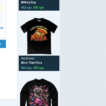
Military Dog
963 грн
695 грн
рів
н
Футболки
More Than Pizza
963 грн
695 грн