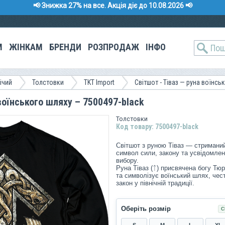
📢 Знижка 27% на все. Акція діє до 10.08.2026 📢
М
ЖІНКАМ
БРЕНДИ
РОЗПРОДАЖ
ІНФО
ічий
Толстовки
TKT Import
Світшот - Тіваз — руна воїнськ
 воїнського шляху – 7500497-black
Толстовки
Код товару: 7500497-black
Світшот з руною Тіваз — стримани
символ сили, закону та усвідомлен
вибору.
Руна Тіваз (ᛏ) присвячена богу Тю
та символізує воїнський шлях, чест
закон у північній традиції.
Оберіть розмір
С
S
M
L
XL