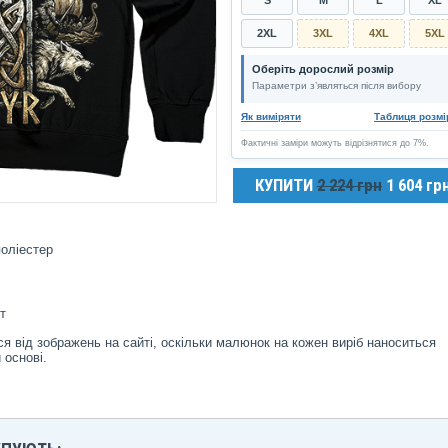
2XL
3XL
4XL
5XL
Оберіть дорослий розмір
Параметри з’являться після вибору
Як виміряти
Таблиця розмі
Фактичні заміри можуть відрізнятися до 7%.
КУПИТИ
2 224 грн
1 604 гр
оліестер
т
я від зображень на сайті, оскільки малюнок на кожен виріб наноситься
 основі.