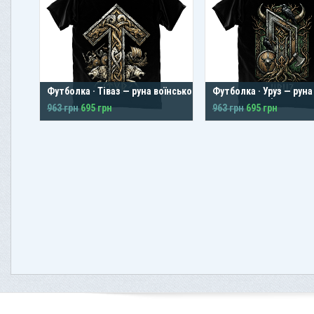
Футболка · Тіваз — руна воїнського
Футболка · Уруз — руна
шляху
витривалості
963 грн
695 грн
963 грн
695 грн