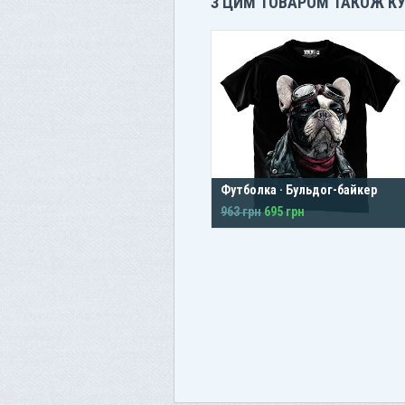
З ЦИМ ТОВАРОМ ТАКОЖ К
Футболка · Бульдог-байкер
963 грн
695 грн