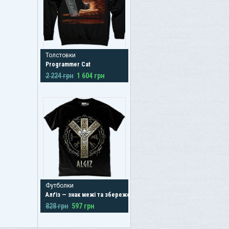
Толстовки
Programmer Cat
2 224 грн
1 604 грн
Футболки
Алґіз — знак межі та збереження
828 грн
597 грн