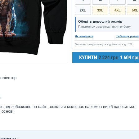
2XL
3XL
4XL
5XL
Оберіть дорослий розмір
Параметри з’являться після вибору
Як виміряти
Таблиця розмі
Фактичні заміри можуть відрізнятися до 7%.
КУПИТИ
2 224 грн
1 604 гр
оліестер
т
я від зображень на сайті, оскільки малюнок на кожен виріб наноситься
 основі.