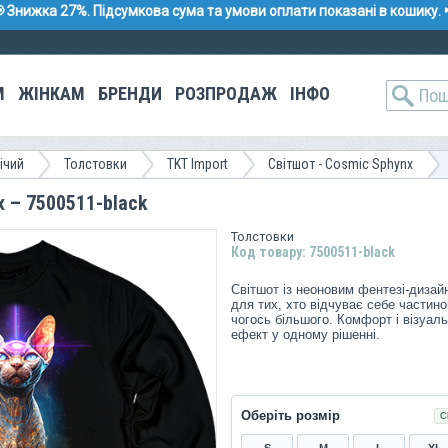
 Знижка 27%. Підсумкова сума та умови оплати показані в кошику. 
М
ЖІНКАМ
БРЕНДИ
РОЗПРОДАЖ
ІНФО
ічий
Толстовки
TKT Import
Світшот - Cosmic Sphynx
x – 7500511-black
Толстовки
Код товару: 7500511-black
Світшот із неоновим фентезі-дизай
для тих, хто відчуває себе частин
чогось більшого. Комфорт і візуал
ефект у одному рішенні.
Оберіть розмір
С
S
M
L
XL