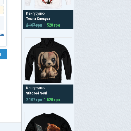
Кенгурушки
Темна Спокуса
2 107 грн
1 520 грн
рів
н
Кенгурушки
Stitched Soul
2 107 грн
1 520 грн