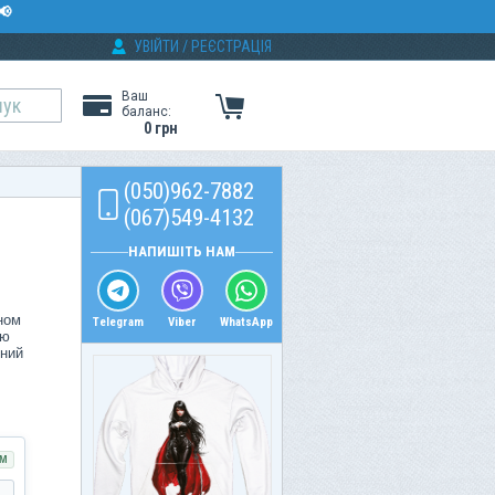
📢
УВІЙТИ
/
РЕЄСТРАЦІЯ
Ваш
баланс:
0 грн
(050)962-7882
(067)549-4132
НАПИШІТЬ НАМ
ном
Telegram
Viber
WhatsApp
ою
ьний
М