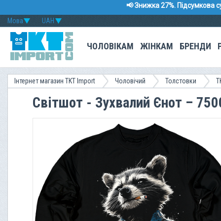
📢 Знижка 27%. Підсумкова с
Мова
UAH
ЧОЛОВІКАМ
ЖІНКАМ
БРЕНДИ
Інтернет магазин TKT Import
Чоловічий
Толстовки
T
Світшот - Зухвалий Єнот – 750