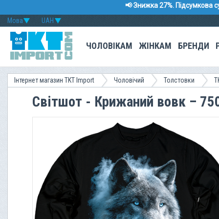
📢 Знижка 27%. Підсумкова с
Мова
UAH
ЧОЛОВІКАМ
ЖІНКАМ
БРЕНДИ
Інтернет магазин TKT Import
Чоловічий
Толстовки
T
Світшот - Крижаний вовк – 75