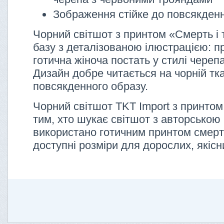
Зображення стійке до повсякденн
Чорний світшот з принтом «Смерть і
базу з деталізованою ілюстрацією: п
готична жіноча постать у стилі чере
Дизайн добре читається на чорній тка
повсякденного образу.
Чорний світшот TKT Import з принтом
тим, хто шукає світшот з авторською 
використано готичним принтом смерті
доступні розміри для дорослих, якісни