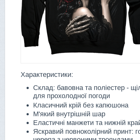
Характеристики:
Склад: бавовна та поліестер - щ
для прохолодної погоди
Класичний крій без капюшона
М'який внутрішній шар
Еластичні манжети та нижній кра
Яскравий повноколірний принт: го
черепа з червоними трояндами