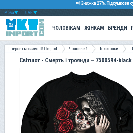
📢 Знижка 27%. Підсумкова с
Мова
UAH
ЧОЛОВІКАМ
ЖІНКАМ
БРЕНДИ
Інтернет магазин TKT Import
Чоловічий
Толстовки
T
Світшот - Смерть і троянди – 7500594-black