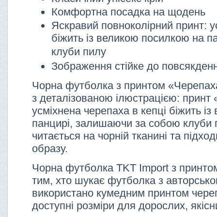
Комфортна посадка на щодень
Яскравий повноколірний принт: у
біжить із великою посилкою на п
клуби пилу
Зображення стійке до повсякденн
Чорна футболка з принтом «Черепаха
з деталізованою ілюстрацією: принт 
усміхнена черепаха в кепці біжить і
панцирі, залишаючи за собою клуби 
читається на чорній тканині та підхо
образу.
Чорна футболка TKT Import з принтом
тим, хто шукає футболка з авторсько
використано кумедним принтом череп
доступні розміри для дорослих, якісни