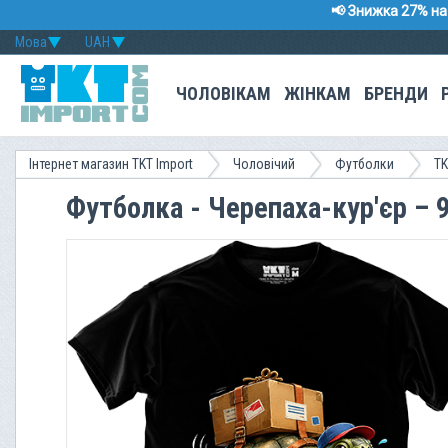
📢 Знижка 27% на 
Мова
UAH
ЧОЛОВІКАМ
ЖІНКАМ
БРЕНДИ
Інтернет магазин TKT Import
Чоловічий
Футболки
TK
Футболка - Черепаха-кур'єр – 