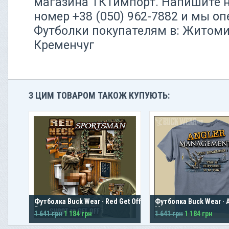
магазина ТКТимпорт. Напишите 
номер +38 (050) 962-7882 и мы о
Футболки покупателям в: Житоми
Кременчуг
З ЦИМ ТОВАРОМ ТАКОЖ КУПУЮТЬ:
Футболка Buck Wear · Red Get Off The
Футболка Buck Wear · 
Pot
Management
1 641 грн
1 184 грн
1 641 грн
1 184 грн