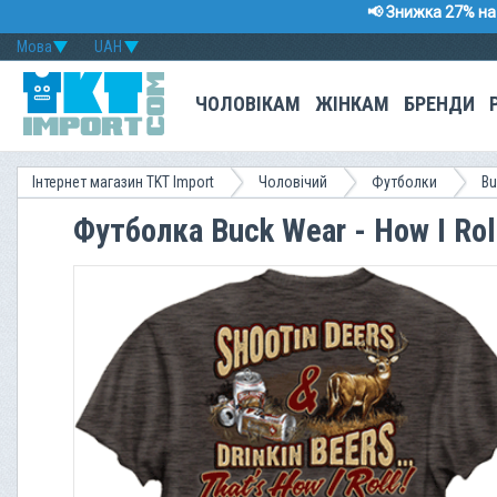
📢 Знижка 27% на 
Мова
UAH
ЧОЛОВІКАМ
ЖІНКАМ
БРЕНДИ
Інтернет магазин TKT Import
Чоловічий
Футболки
Bu
Футболка Buck Wear - How I Rol