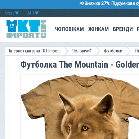
📢 Знижка 27%. Підсумкова с
Мова
UAH
ЧОЛОВІКАМ
ЖІНКАМ
БРЕНДИ
Інтернет магазин TKT Import
Чоловічий
Футболки
Th
Футболка The Mountain - Golde