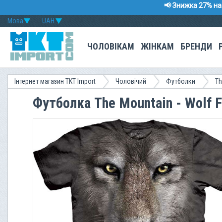
📢 Знижка 27% на 
Мова
UAH
ЧОЛОВІКАМ
ЖІНКАМ
БРЕНДИ
Інтернет магазин TKT Import
Чоловічий
Футболки
Th
Футболка The Mountain - Wolf 