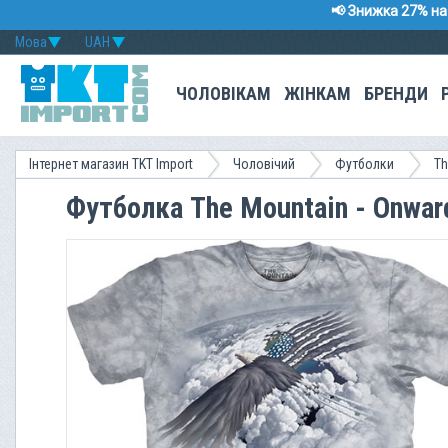
📢 Знижка 27% на 
Мова
UAH
ЧОЛОВІКАМ
ЖІНКАМ
БРЕНДИ
Інтернет магазин TKT Import
Чоловічий
Футболки
Th
Футболка The Mountain - Onwar