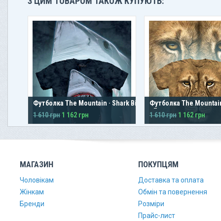
З ЦИМ ТОВАРОМ ТАКОЖ КУПУЮТЬ:
Футболка The Mountain · Shark Bite
Футболка The Mountain 
· Лев
1 610 грн
1 162 грн
1 610 грн
1 162 грн
МАГАЗИН
ПОКУПЦЯМ
Чоловікам
Доставка та оплата
Жінкам
Обмін та повернення
Бренди
Розміри
Прайс-лист