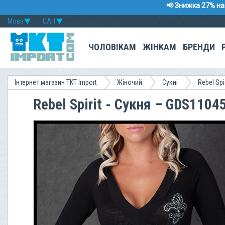
📢 Знижка 27% на 
Мова
UAH
ЧОЛОВІКАМ
ЖІНКАМ
БРЕНДИ
Інтернет магазин TKT Import
Жіночий
Сукні
Rebel Spir
Rebel Spirit - Сукня – GDS1104