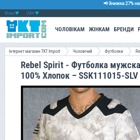
📢 Знижка 27% на 
Мова
UAH
ЧОЛОВІКАМ
ЖІНКАМ
БРЕНДИ
Інтернет магазин TKT Import
Чоловічий
Футболки
Re
Rebel Spirit - Футболка мужск
100% Хлопок – SSK111015-SLV