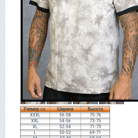
Размер
см.
Ширина
Высота
XXXL
56-58
75-76
XXL
54-56
73-75
XL
52-54
71-73
L
50-52
69-71