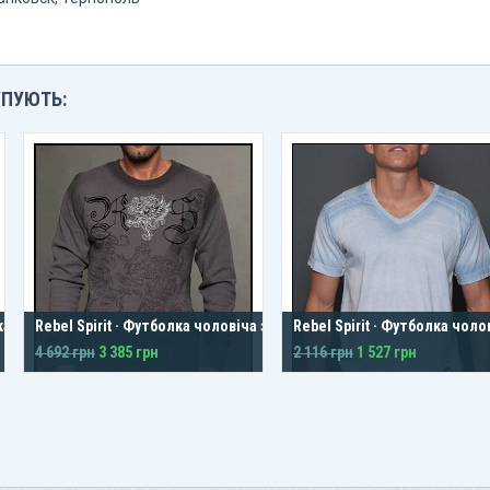
УПУЮТЬ:
кавом
Rebel Spirit · Футболка чоловіча з
Rebel Spirit · Футболка чоло
довгим рукавом
4 692 грн
3 385 грн
2 116 грн
1 527 грн