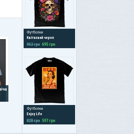
Футболки
Квітковий череп
963 грн
695 грн
віча
Футболки
Enjoy Life
828 грн
597 грн