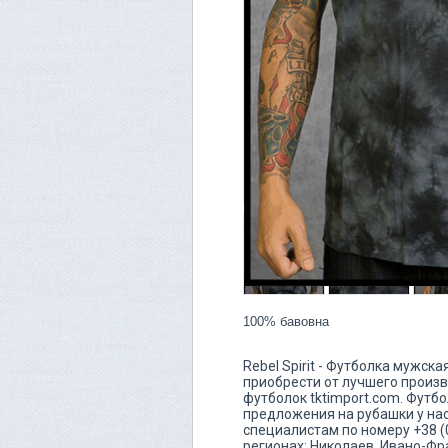
100% бавовна
Rebel Spirit - Футболка мужск
приобрести от лучшего произво
футболок tktimport.com. Футб
предложения на рубашки у нас
специалистам по номеру +38 (
регионах: Николаев, Ивано-Фр