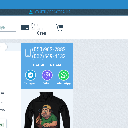
УВІЙТИ
/
РЕЄСТРАЦІЯ
Ваш
баланс:
0 грн
t
(050)962-7882
(067)549-4132
НАПИШІТЬ НАМ
Telegram
Viber
WhatsApp
 за
на
гом,
М