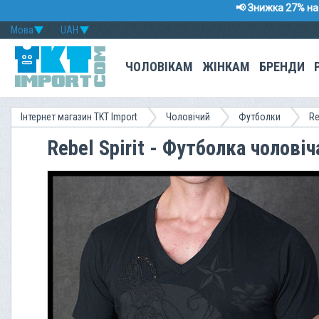
📢 Знижка 27% на 
Мова
UAH
ЧОЛОВІКАМ
ЖІНКАМ
БРЕНДИ
Інтернет магазин TKT Import
Чоловічий
Футболки
Re
Rebel Spirit - Футболка чолов