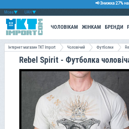
📢 Знижка 27% на 
Мова
UAH
ЧОЛОВІКАМ
ЖІНКАМ
БРЕНДИ
Інтернет магазин TKT Import
Чоловічий
Футболки
Re
Rebel Spirit - Футболка чолов