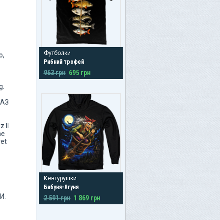
Футболки
о,
Рибний трофей
963 грн
695 грн
g.
РАЗ
 II
ne
ret
Кенгурушки
Бабуня-Ягуня
И.
2 591 грн
1 869 грн