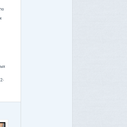
по
х
мых
2-