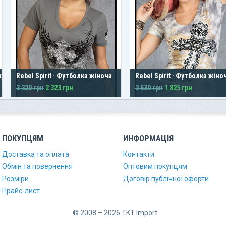
кавом
Rebel Spirit · Футболка жіноча
Rebel Spirit · Футболка жіно
3 220 грн
2 323 грн
2 530 грн
1 825 грн
ПОКУПЦЯМ
ИНФОРМАЦІЯ
Доставка та оплата
Контакти
Обмін та повернення
Оптовим покупцям
Розміри
Договір публічної оферти
Прайс-лист
© 2008 – 2026 TKT Import