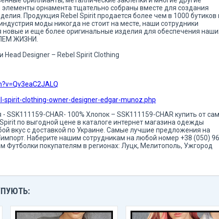
и элементы орнамента тщательно собраны вместе для создания
елия. Продукция Rebel Spirit продается более чем в 1000 бутиков 
 индустрия моды никогда не стоит на месте, наши сотрудники
я новые и еще более оригинальные изделия для обеспечения наши
ЛЕМ ЖИЗНИ.
Head Designer – Rebel Spirit Clothing
ch?v=Qv3eaC2JALQ
-spirit-clothing-owner-designer-edgar-munoz.php
кая - SSK111159-CHAR- 100% Хлопок – SSK111159-CHAR купить от са
Spirit по выгодной цене в каталоге интернет магазина одежды
юбой вкус с доставкой по Украине. Самые лучшие предложения на
Тимпорт. Наберите нашим сотрудникам на любой номер +38 (050) 96
м Футболки покупателям в регионах: Луцк, Мелитополь, Ужгород
УПУЮТЬ: