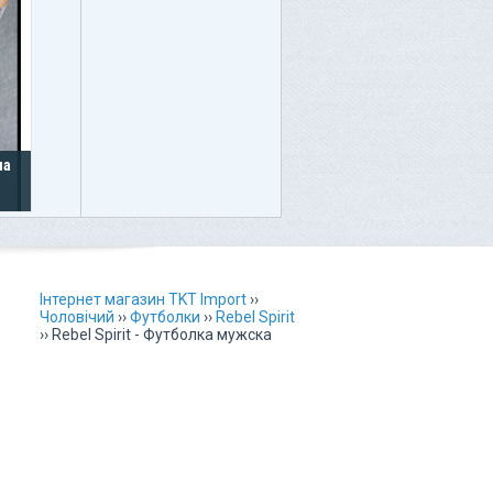
ча
Інтернет магазин TKT Import
››
Чоловічий
››
Футболки
››
Rebel Spirit
››
Rebel Spirit - Футболка мужска