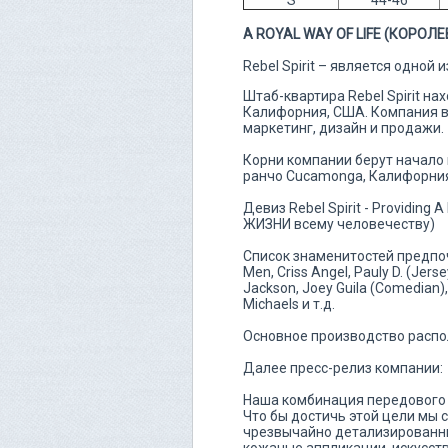
A ROYAL WAY OF LIFE (КОРОЛ
Rebel Spirit – является одно
Штаб-квартира Rebel Spirit нах
Калифорния, США. Компания в
маркетинг, дизайн и продажи.
Корни компании берут начало 
ранчо Cucamonga, Калифорния, 
Девиз Rebel Spirit - Providin
ЖИЗНИ всему человечеству)
Список знаменитостей предпочит
Men, Criss Angel, Pauly D. (Jers
Jackson, Joey Guila (Comedian),
Michaels и т.д.
Основное производство распо
Далее пресс-релиз компании:
Наша комбинация передового
Что бы достичь этой цели мы
чрезвычайно детализированны
кожаные аппликации, искусст