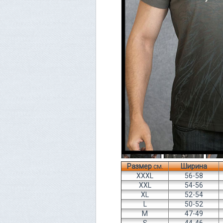
Размер
см.
Ширина
XXXL
56-58
XXL
54-56
XL
52-54
L
50-52
M
47-49
S
44-46