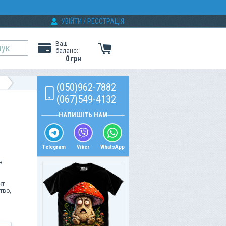
УВІЙТИ
/
РЕЄСТРАЦІЯ
Ваш
баланс:
0 грн
(050)962-7882
(067)549-4132
НАПИШІТЬ НАМ
Telegram
Viber
WhatsApp
в
кт
тво,