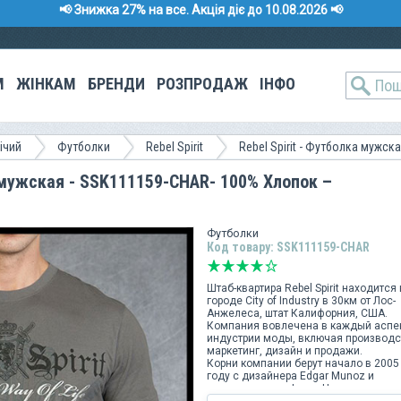
📢 Знижка 27% на все. Акція діє до 10.08.2026 📢
М
ЖІНКАМ
БРЕНДИ
РОЗПРОДАЖ
ІНФО
ічий
Футболки
Rebel Spirit
Rebel Spirit - Футболка мужска
а мужская - SSK111159-CHAR- 100% Хлопок –
Футболки
Код товару: SSK111159-CHAR
Штаб-квартира Rebel Spirit находится 
городе City of Industry в 30км от Лос-
Анжелеса, штат Калифорния, США.
Компания вовлечена в каждый аспе
индустрии моды, включая производс
маркетинг, дизайн и продажи.
Корни компании берут начало в 2005
году с дизайнера Edgar Munoz и
производителя Jason He в ранчо
Cucamonga, Калифорния, что в