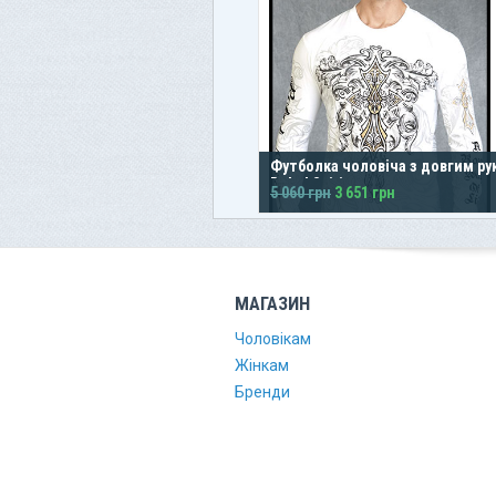
Футболка чоловіча з довгим ру
Rebel Spirit
5 060 грн
3 651 грн
МАГАЗИН
Чоловікам
Жінкам
Бренди