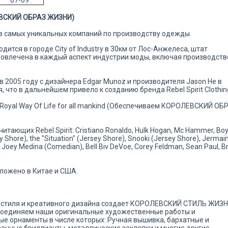
ЕВСКИЙ ОБРАЗ ЖИЗНИ)
й из самых уникальных компаний по производству одежды.
одится в городе City of Industry в 30км от Лос-Анжелеса, штат
овлечена в каждый аспект индустрии моды, включая производств
в 2005 году с дизайнера Edgar Munoz и производителя Jason He в
что в дальнейшем привело к созданию бренда Rebel Spirit Clothin
g A Royal Way Of Life for all mankind (Обеспечиваем КОРОЛЕВСКИЙ ОБ
ающих Rebel Spirit: Cristiano Ronaldo, Hulk Hogan, Mc Hammer, Boyz
ey Shore), the "Situation" (Jersey Shore), Snooki (Jersey Shore), Jermai
 Joey Medina (Comedian), Bell Biv DeVoe, Corey Feldman, Sean Paul, B
ложено в Китае и США.
 стиля и креативного дизайна создает КОРОЛЕВСКИЙ СТИЛЬ ЖИЗН
 соединяем наши оригинальные художественные работы и
е орнаменты в числе которых: Ручная вышивка, бархатные и
венные бриллианты, металлические заклепки и многие другие