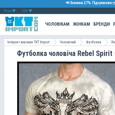
📢 Знижка 27%. Підсумкова с
Мова
UAH
ЧОЛОВІКАМ
ЖІНКАМ
БРЕНДИ
Інтернет магазин TKT Import
Чоловічий
Футболки
Re
Футболка чоловіча Rebel Spiri