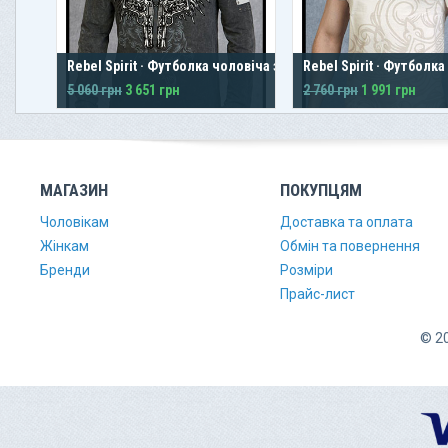
Rebel Spirit · Футболка чоловіча з
Rebel Spirit · Футболк
довгим рукавом
5 060 грн
3 651 грн
2 760 грн
1 991 грн
МАГАЗИН
ПОКУПЦЯМ
Чоловікам
Доставка та оплата
Жінкам
Обмін та повернення
Бренди
Розміри
Прайс-лист
© 20