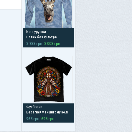
Кенгурушки
Ослик без фільтра
2 783 грн
2 008 грн
Футболки
Берегиня у вишитому колі
963 грн
695 грн