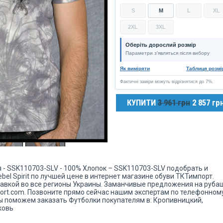
виробника Jason He в ранчо
S
M
L
XL
Cucamonga, Каліфорнія, що надалі
призвело до створення бренду Reb
Spirit Clothing.
2XL
3XL
Список знаменитостей, які віддают
Оберіть дорослий розмір
перевагу Rebel Spirit: Cristiano Rona
Параметри з’являться після вибору
Hulk Hogan, Mc Hammer, Boyz II Me
Criss Angel, Pauly D. (Jersey Shore),
Як виміряти
Таблиця розмі
«Situation» (Jersey Shore), Snooki
(Jersey Shore), Jermaine Jackson, J
Фактичні заміри можуть відрізнятися до 7%.
Guila (Comedian), Joey Medina
(Comedian), Bell Biv DeVoe, Corey
Feldman, Sean Paul, Bret Michaels і 
КУПИТИ
3 961 грн
2 857 гр
ая - SSK110703-SLV - 100% Хлопок – SSK110703-SLV подобрать и
bel Spirit по лучшей цене в интернет магазине обуви ТКТимпорт.
тавкой во все регионы Украины. Заманчивые предложения на руба
mport.com. Позвоните прямо сейчас нашим экспертам по телефонном
мы поможем заказать Футболки покупателям в: Кропивницкий,
ковь