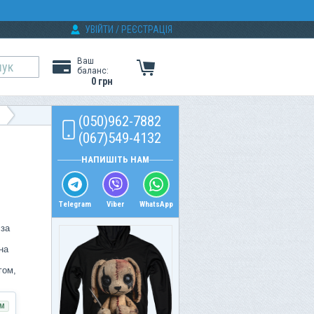
УВІЙТИ
/
РЕЄСТРАЦІЯ
Ваш
баланс:
0 грн
(050)962-7882
(067)549-4132
НАПИШІТЬ НАМ
Telegram
Viber
WhatsApp
 за
на
гом,
М