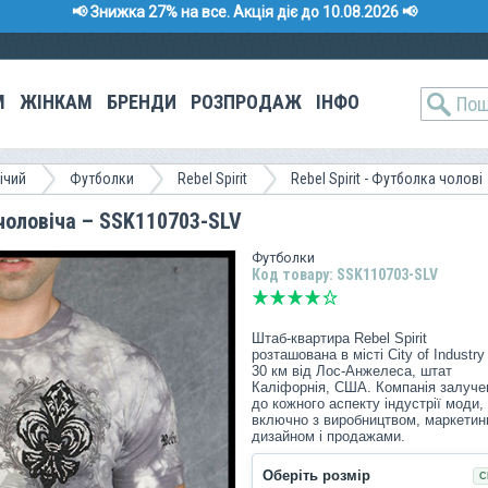
📢 Знижка 27% на все. Акція діє до 10.08.2026 📢
М
ЖІНКАМ
БРЕНДИ
РОЗПРОДАЖ
ІНФО
ічий
Футболки
Rebel Spirit
Rebel Spirit - Футболка чолові
 чоловіча – SSK110703-SLV
Футболки
Код товару: SSK110703-SLV
Штаб-квартира Rebel Spirit
розташована в місті City of Industry
30 км від Лос-Анжелеса, штат
Каліфорнія, США. Компанія залуче
до кожного аспекту індустрії моди,
включно з виробництвом, маркетин
дизайном і продажами.
Коріння компанії бере початок 2005
Оберіть розмір
С
року з дизайнера Edgar Munoz і