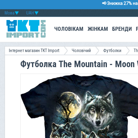
📢 Знижка 27% на 
Мова
UAH
ЧОЛОВІКАМ
ЖІНКАМ
БРЕНДИ
Інтернет магазин TKT Import
Чоловічий
Футболки
Th
Футболка The Mountain - Moon 