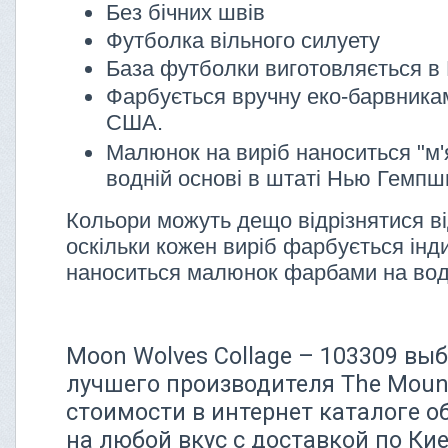
Без бічних швів
Футболка вільного силуету
База футболки виготовляється в 
Фарбується вручну еко-барвника
США.
Малюнок на виріб наноситься "м'
водній основі в штаті Нью Гемп
Кольори можуть дещо відрізнятися ві
оскільки кожен виріб фарбується інди
наноситься малюнок фарбами на водн
Moon Wolves Collage – 103309 выб
лучшего производителя The Moun
стоимости в интернет каталоге о
на любой вкус с доставкой по Кие