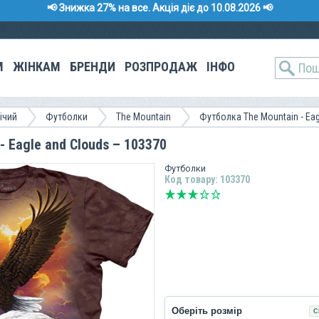
📢 Знижка 27% на все. Акція діє до 10.08.2026 📢
М
ЖІНКАМ
БРЕНДИ
РОЗПРОДАЖ
ІНФО
ічий
Футболки
The Mountain
Футболка The Mountain - Eag
- Eagle and Clouds – 103370
Футболки
Код товару: 103370
Оберіть розмір
С