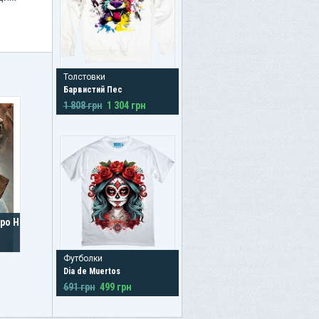
Толстовки
Барвистий Пес
1 808 грн
1 304 грн
ppo Head
Футболки
Dia de Muertos
691 грн
499 грн