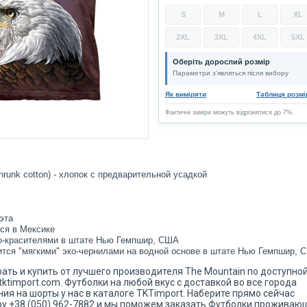
S
M
L
XL
2XL
3XL
4XL
5XL
Оберіть дорослий розмір
Параметри з’являться після вибору
Як виміряти
Таблиця розмі
Фактичні заміри можуть відрізнятися до 7%.
hrunk cotton) - хлопок с предварительной усадкой
эта
ся в Мексике
о-красителями в штате Нью Гемпшир, США
ится "мягкими" эко-чернилами на водной основе в штате Нью Гемпшир, 
рать и купить от лучшего производителя The Mountain по доступно
tktimport.com. Футболки на любой вкус с доставкой во все города
я на шорты у нас в каталоге TKTimport. Наберите прямо сейчас
у +38 (050) 962-7882 и мы поможем заказать Футболки прожива