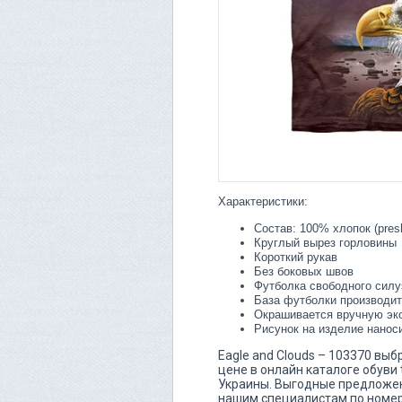
Характеристики:
Состав: 100% хлопок (pres
Круглый вырез горловины
Короткий рукав
Без боковых швов
Футболка свободного силу
База футболки производит
Окрашивается вручную эк
Рисунок на изделие нанос
Eagle and Clouds – 103370 выб
цене в онлайн каталоге обуви 
Украины. Выгодные предложени
нашим специалистам по номер