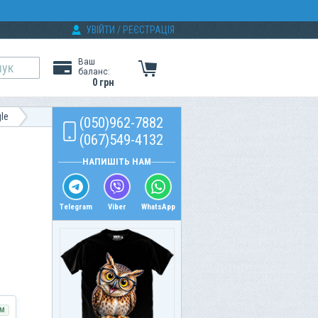
УВІЙТИ
/
РЕЄСТРАЦІЯ
Ваш
баланс:
0 грн
le
(050)962-7882
(067)549-4132
НАПИШІТЬ НАМ
Telegram
Viber
WhatsApp
М