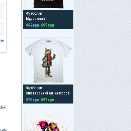
Футболки
Мудра сова
963 грн
695 грн
рів
Футболки
Хіпстерський Кіт на Морозі
828 грн
597 грн
США
й
ющим