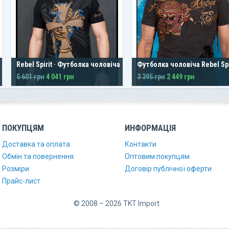
Rebel Spirit · Футболка чоловіча
Футболка чоловіча Rebel Spi
5 601 грн
4 041 грн
3 395 грн
2 449 грн
ПОКУПЦЯМ
ИНФОРМАЦІЯ
Доставка та оплата
Контакти
Обмін та повернення
Оптовим покупцям
Розміри
Договір публічної оферти
Прайс-лист
© 2008 – 2026 TKT Import