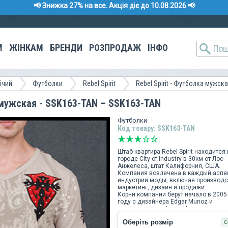
📢 Знижка 27% на все. Акція діє до 10.08.2026 📢
М
ЖІНКАМ
БРЕНДИ
РОЗПРОДАЖ
ІНФО
ічий
Футболки
Rebel Spirit
Rebel Spirit - Футболка мужска
а мужская - SSK163-TAN – SSK163-TAN
Футболки
Код товару: SSK163-TAN
Штаб-квартира Rebel Spirit находится 
городе City of Industry в 30км от Лос-
Анжелеса, штат Калифорния, США.
Компания вовлечена в каждый аспе
индустрии моды, включая производс
маркетинг, дизайн и продажи.
Корни компании берут начало в 2005
году с дизайнера Edgar Munoz и
производителя Jason He в ранчо
Cucamonga, Калифорния, что в
Оберіть розмір
дальнейшем привело к созданию бр
С