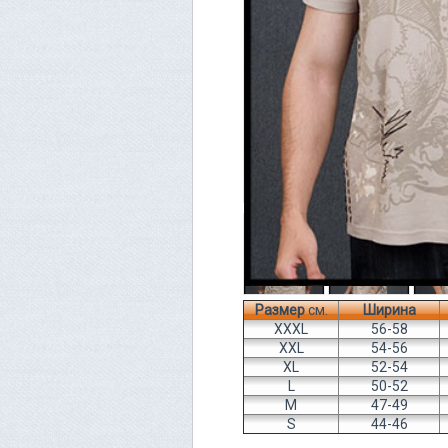
Размер
см.
Ширина
XXXL
56-58
XXL
54-56
XL
52-54
L
50-52
M
47-49
S
44-46