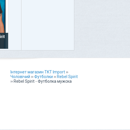
rit
Інтернет магазин TKT Import
››
Чоловічий
››
Футболки
››
Rebel Spirit
››
Rebel Spirit - Футболка мужска