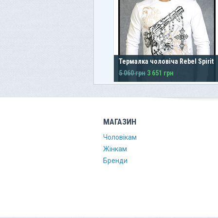
Термалка чоловіча Rebel Spirit
5 060 грн
3 651 грн
МАГАЗИН
Чоловікам
Жінкам
Бренди