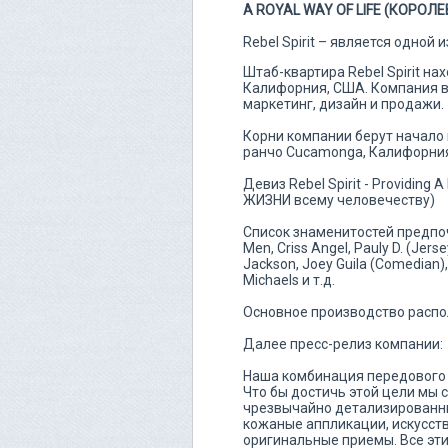
A ROYAL WAY OF LIFE (КОРОЛ
Rebel Spirit – является одно
Штаб-квартира Rebel Spirit нах
Калифорния, США. Компания в
маркетинг, дизайн и продажи.
Корни компании берут начало 
ранчо Cucamonga, Калифорния, 
Девиз Rebel Spirit - Providin
ЖИЗНИ всему человечеству)
Список знаменитостей предпочит
Men, Criss Angel, Pauly D. (Jers
Jackson, Joey Guila (Comedian),
Michaels и т.д.
Основное производство распо
Далее пресс-релиз компании:
Наша комбинация передового
Что бы достичь этой цели мы
чрезвычайно детализированны
кожаные аппликации, искусст
оригинальные приемы. Все эт