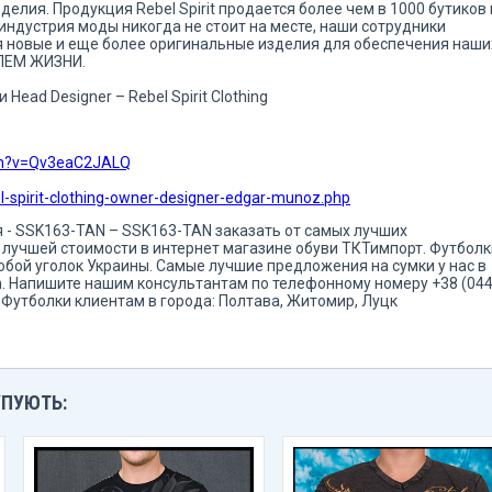
елия. Продукция Rebel Spirit продается более чем в 1000 бутиков 
 индустрия моды никогда не стоит на месте, наши сотрудники
я новые и еще более оригинальные изделия для обеспечения наши
ЛЕМ ЖИЗНИ.
Head Designer – Rebel Spirit Clothing
ch?v=Qv3eaC2JALQ
-spirit-clothing-owner-designer-edgar-munoz.php
ая - SSK163-TAN – SSK163-TAN заказать от самых лучших
по лучшей стоимости в интернет магазине обуви ТКТимпорт. Футболк
любой уголок Украины. Самые лучшие предложения на сумки у нас в
m. Напишите нашим консультантам по телефонному номеру +38 (044
Футболки клиентам в города: Полтава, Житомир, Луцк
УПУЮТЬ: