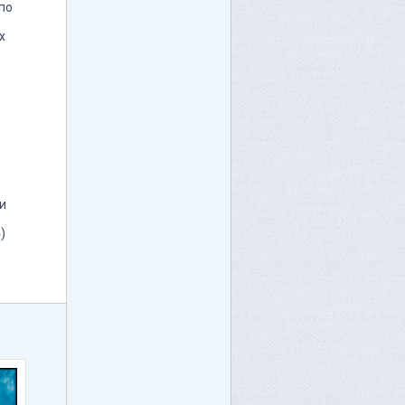
по
х
и
)