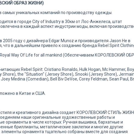
ЕВСКИЙ ОБРАЗ ЖИЗНИ)
й из самых уникальных компаний по производству одежды.
одится в городе City of Industry в 30км от Лос-Анжелеса, штат
овлечена в каждый аспект индустрии моды, включая производств
в 2005 году с дизайнера Edgar Munoz и производителя Jason He в
что в дальнейшем привело к созданию бренда Rebel Spirit Clothin
g A Royal Way Of Life for all mankind (Обеспечиваем КОРОЛЕВСКИЙ ОБ
ающих Rebel Spirit: Cristiano Ronaldo, Hulk Hogan, Mc Hammer, Boyz
ey Shore), the "Situation" (Jersey Shore), Snooki (Jersey Shore), Jermai
 Joey Medina (Comedian), Bell Biv DeVoe, Corey Feldman, Sean Paul, B
ложено в Китае и США.
 стиля и креативного дизайна создает КОРОЛЕВСКИЙ СТИЛЬ ЖИЗН
 соединяем наши оригинальные художественные работы и
е орнаменты в числе которых: Ручная вышивка, бархатные и
венные бриллианты, металлические заклепки и многие другие
и элементы орнамента тщательно собраны вместе для создания