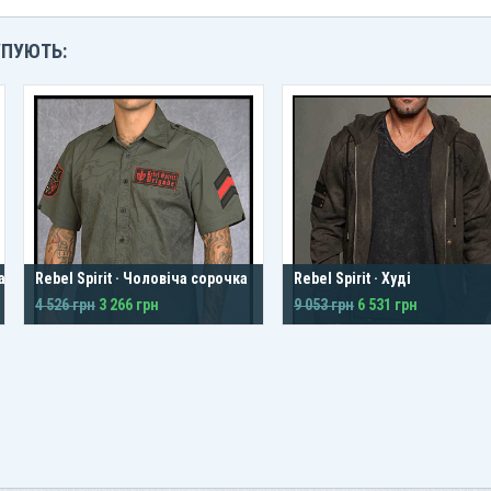
УПУЮТЬ:
ation
Rebel Spirit · Чоловіча сорочка
Rebel Spirit · Худі
4 526 грн
3 266 грн
9 053 грн
6 531 грн