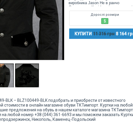
виробника Jason He в ранчо
Cucamonga, Каліфорнія, що надалі
призвело до створення бренду Reb
Дорослі розміри
Spirit Clothing.
S
Список знаменитостей, які віддают
перевагу Rebel Spirit: Cristiano Rona
КУПИТИ
11 316 грн
8 164 гр
Hulk Hogan, Mc Hammer, Boyz II Me
Criss Angel, Pauly D. (Jersey Shore),
«Situation» (Jersey Shore), Snooki
(Jersey Shore), Jermaine Jackson, J
Guila (Comedian), Joey Medina
(Comedian), Bell Biv DeVoe, Corey
Feldman, Sean Paul, Bret Michaels і 
0449-BLK – BLZ100449-BLK подобрать и приобрести от известного
ной стоимости в онлайн магазине обуви ТКТимпорт. Куртки на любой
учшие предложения на обувь в нашем каталоге магазина ТКТимпорт
на любой номер +38 (044) 361-6693 и мы поможем заказать Куртк
епродзержинск, Никополь, Каменец-Подольский