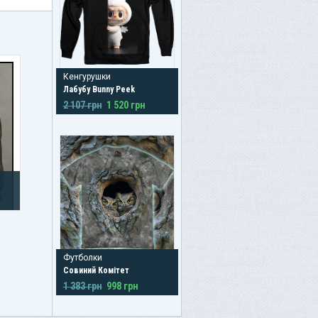
Кенгурушки
Лабубу Bunny Peek
2 107 грн
1 520 грн
Футболки
Совиний Комітет
1 383 грн
998 грн