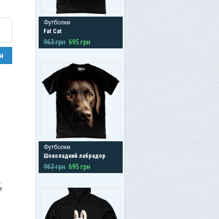
el
Футболки
Fat Cat
ь
963 грн
695 грн
ldo,
н
n,
 the
oey
т.д.
Футболки
Шоколадний лабрадор
963 грн
695 грн
.
и