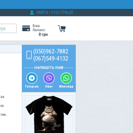
УВІЙТИ
/
РЕЄСТРАЦІЯ
Ваш
баланс:
0 грн
(050)962-7882
(067)549-4132
НАПИШІТЬ НАМ
Telegram
Viber
WhatsApp
 за
на
гом,