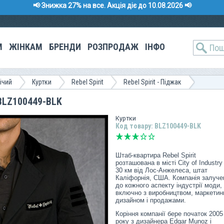
📢 Знижка 27% на все. Акція діє до 10.08.2026 📢
М
ЖІНКАМ
БРЕНДИ
РОЗПРОДАЖ
ІНФО
ічий
Куртки
Rebel Spirit
Rebel Spirit - Піджак
 BLZ100449-BLK
Куртки
Код товару: BLZ100449-BLK
Штаб-квартира Rebel Spirit
розташована в місті City of Industry
30 км від Лос-Анжелеса, штат
Каліфорнія, США. Компанія залуче
до кожного аспекту індустрії моди,
включно з виробництвом, маркетин
дизайном і продажами.
Коріння компанії бере початок 2005
року з дизайнера Edgar Munoz і