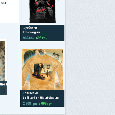
и мы
Футболки
Кіт-самурай
963 грн
695 грн
the Prowl
Толстовки
Lirili Larila - Лірілі-Ларіла
2 908 грн
2 098 грн