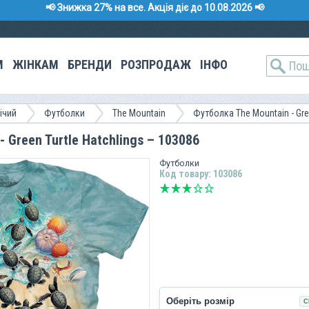
📢 Знижка 27% на все. Акція діє до 10.08.2026 📢
М
ЖІНКАМ
БРЕНДИ
РОЗПРОДАЖ
ІНФО
ічий
Футболки
The Mountain
Футболка The Mountain - Gr
 Green Turtle Hatchlings – 103086
Футболки
Код товару: 103086
Оберіть розмір
С