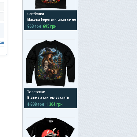
Футболки
Макова берегиня: лялька-мотанка
963 грн
695 грн
рів
Толстовки
Відьма з книгою заклять
1 808 грн
1 304 грн