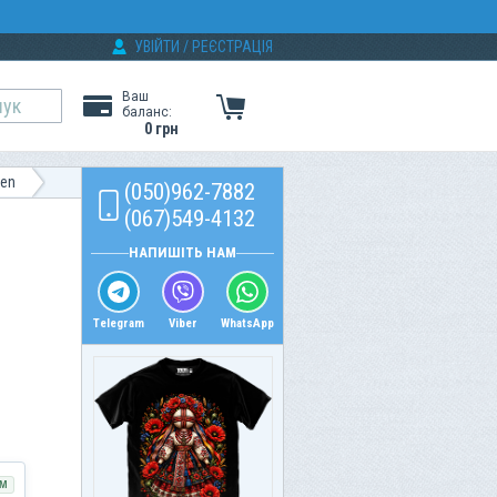
УВІЙТИ
/
РЕЄСТРАЦІЯ
Ваш
баланс:
0 грн
een
(050)962-7882
(067)549-4132
НАПИШІТЬ НАМ
Telegram
Viber
WhatsApp
М