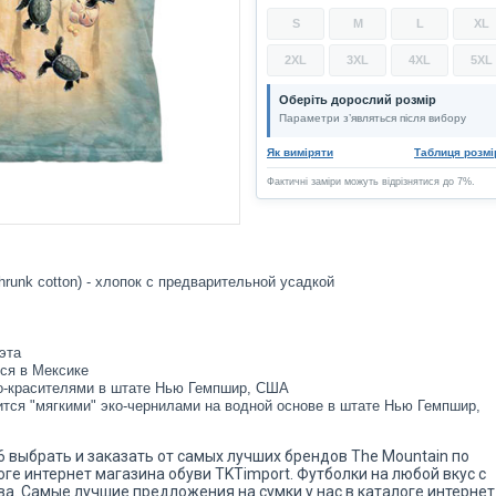
S
M
L
XL
2XL
3XL
4XL
5XL
Оберіть дорослий розмір
Параметри з’являться після вибору
Як виміряти
Таблиця розмі
Фактичні заміри можуть відрізнятися до 7%.
hrunk cotton) - хлопок с предварительной усадкой
эта
ся в Мексике
о-красителями в штате Нью Гемпшир, США
ится "мягкими" эко-чернилами на водной основе в штате Нью Гемпшир,
086 выбрать и заказать от самых лучших брендов The Mountain по
оге интернет магазина обуви TKTimport. Футболки на любой вкус с
ва. Самые лучшие предложения на сумки у нас в каталоге интернет