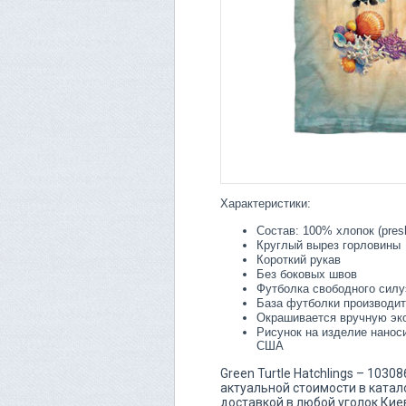
Характеристики:
Состав: 100% хлопок (pres
Круглый вырез горловины
Короткий рукав
Без боковых швов
Футболка свободного силу
База футболки производит
Окрашивается вручную эк
Рисунок на изделие нанос
США
Green Turtle Hatchlings – 103
актуальной стоимости в катал
доставкой в любой уголок Кие