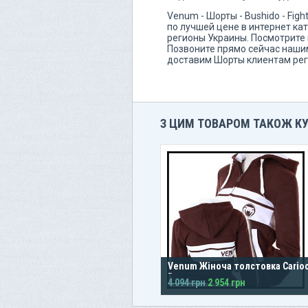
Venum - Шорты - Bushido - Fig
по лучшей цене в интернет кат
регионы Украины. Посмотрите и
Позвоните прямо сейчас нашим
доставим Шорты клиентам рег
З ЦИМ ТОВАРОМ ТАКОЖ К
Venum Жіноча толстовка Cario
Brown
4 094 грн
2 954 грн