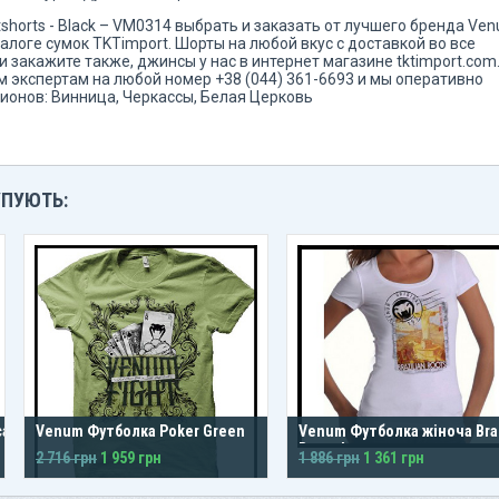
htshorts - Black – VM0314 выбрать и заказать от лучшего бренда Ve
алоге сумок TKTimport. Шорты на любой вкус с доставкой во все
 закажите также, джинсы у нас в интернет магазине tktimport.com
 экспертам на любой номер +38 (044) 361-6693 и мы оперативно
ионов: Винница, Черкассы, Белая Церковь
УПУЮТЬ:
ca
Venum Футболка Poker Green
Venum Футболка жіноча Braz
Roots Ice
2 716 грн
1 959 грн
1 886 грн
1 361 грн