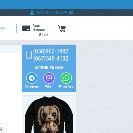
УВІЙТИ
/
РЕЄСТРАЦІЯ
Ваш
баланс:
0 грн
(050)962-7882
(067)549-4132
НАПИШІТЬ НАМ
Telegram
Viber
WhatsApp
М