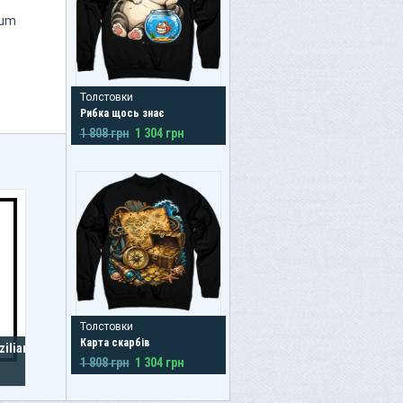
num
.
Толстовки
Рибка щось знає
1 808 грн
1 304 грн
Толстовки
Карта скарбів
ilian
1 808 грн
1 304 грн