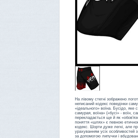
На лівому стегні зображено логот
неписаний кодекс поведінки самур
«ідеального» воїна. Бусідо, яке 
самурая, воїна» («бусі» - воїн, с
перекладається ще й як «обов'язо
поняття «шлях» є певною етично
кодекс. Шорти дуже легкі, але пр
урахуванням усіх особливостей зм
за допомогою липучки і вбудован