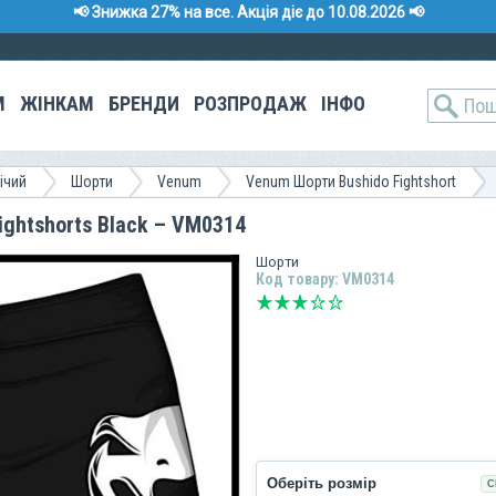
📢 Знижка 27% на все. Акція діє до 10.08.2026 📢
М
ЖІНКАМ
БРЕНДИ
РОЗПРОДАЖ
ІНФО
ічий
Шорти
Venum
Venum Шорти Bushido Fightshort
ghtshorts Black – VM0314
Шорти
Код товару: VM0314
Оберіть розмір
С