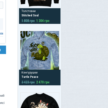
Толстовки
Stitched Soul
1 808 грн
1 304 грн
рів
н
Кенгурушки
Turtle Peace
3 423 грн
2 470 грн
ний
оясі