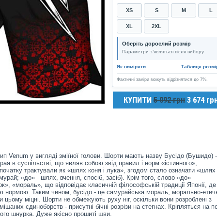
XS
S
M
L
XL
2XL
Оберіть дорослий розмір
Параметри з’являться після вибору
Як виміряти
Таблиця розмі
Фактичні заміри можуть відрізнятися до 7%.
КУПИТИ
5 092 грн
3 674 гр
ип Venum у вигляді зміїної голови. Шорти мають назву Бусідо (Бушидо) -
ая в суспільстві, що являв собою звід правил і норм «істинного»,
спочатку трактували як «шлях коня і лука», згодом стало означати «шлях
амурай; «до» - шлях, вчення, спосіб, засіб). Крім того, слово «до»
к», «мораль», що відповідає класичній філософській традиції Японії, де
ю нормою. Таким чином, бусідо - це самурайська мораль, морально-етич
и цьому міцні. Шорти не обмежують руху ніг, оскільки вони розроблені з
ішаних єдиноборств - присутні бічні розрізи на стегнах. Кріпляться на п
ого шнурка. Дуже якісно прошиті шви.