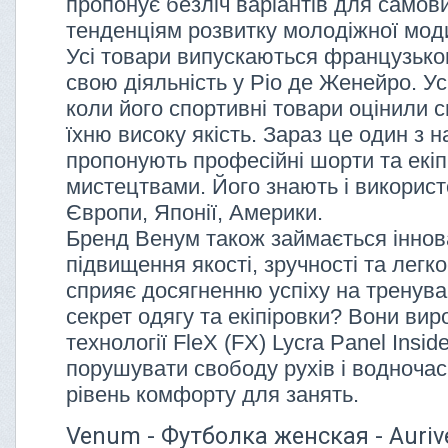
пропонує безліч варіантів для самови
тенденціям розвитку молодіжної мод
Усі товари випускаються французько
свою діяльність у Ріо де Женейро. Ус
коли його спортивні товари оцінили 
їхню високу якість. Зараз це один з 
пропонують професійні шорти та екі
мистецтвами. Його знають і викорис
Європи, Японії, Америки.
Бренд Венум також займається інно
підвищення якості, зручності та легко
сприяє досягненню успіху на тренува
секрет одягу та екіпіровки? Вони ви
технології FleX (FX) Lycra Panel Insid
порушувати свободу рухів і водноча
рівень комфорту для занять.
Venum - Футболка женская - Aurive