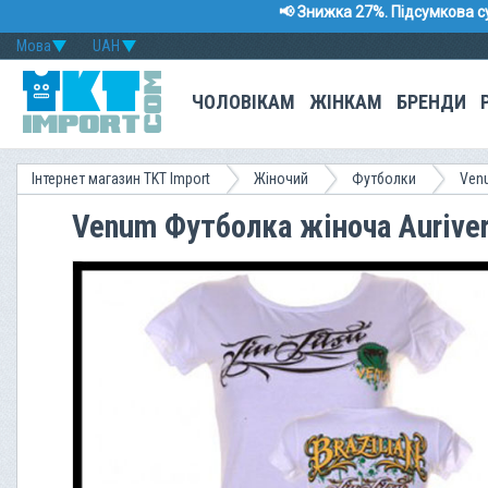
📢 Знижка 27%. Підсумкова с
Мова
UAH
ЧОЛОВІКАМ
ЖІНКАМ
БРЕНДИ
Інтернет магазин TKT Import
Жіночий
Футболки
Ven
Venum Футболка жіноча Aurive