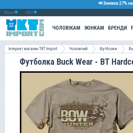
📢 Знижка 27% на 
Мова
UAH
ЧОЛОВІКАМ
ЖІНКАМ
БРЕНДИ
Інтернет магазин TKT Import
Чоловічий
Футболки
Bu
Футболка Buck Wear - BT Hardc