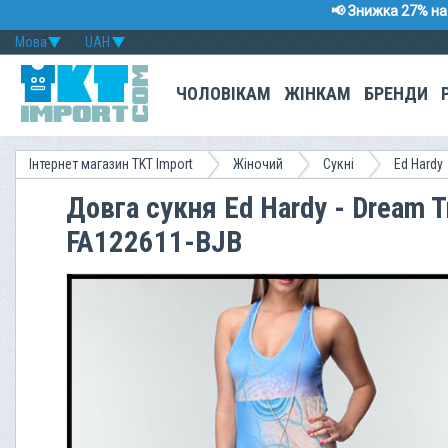
📢 Знижка 27% на 
Мова
UAH
ЧОЛОВІКАМ
ЖІНКАМ
БРЕНДИ
Інтернет магазин TKT Import
Жіночий
Сукні
Ed Hardy
Довга сукня Ed Hardy - Dream Tr
FA122611-BJB