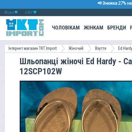
📢 Знижка 27% на 
Мова
UAH
ЧОЛОВІКАМ
ЖІНКАМ
БРЕНДИ
Інтернет магазин TKT Import
Жіночий
Взуття
Ed Hard
Шльопанці жіночі Ed Hardy - Cap
12SCP102W