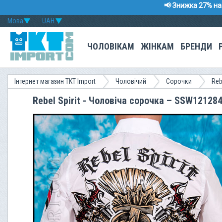
📢 Знижка 27% на 
Мова
UAH
ЧОЛОВІКАМ
ЖІНКАМ
БРЕНДИ
Інтернет магазин TKT Import
Чоловічий
Сорочки
Reb
Rebel Spirit - Чоловіча сорочка – SSW12128