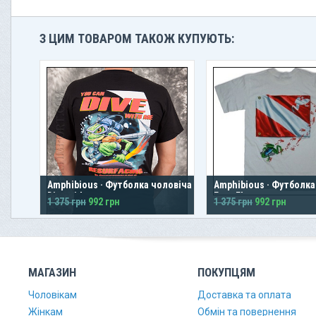
З ЦИМ ТОВАРОМ ТАКОЖ КУПУЮТЬ:
Amphibious · Футболка чоловіча ·
Amphibious · Футболка
Dive with me
Frog Flag
1 375 грн
992 грн
1 375 грн
992 грн
МАГАЗИН
ПОКУПЦЯМ
Чоловікам
Доставка та оплата
Жінкам
Обмін та повернення