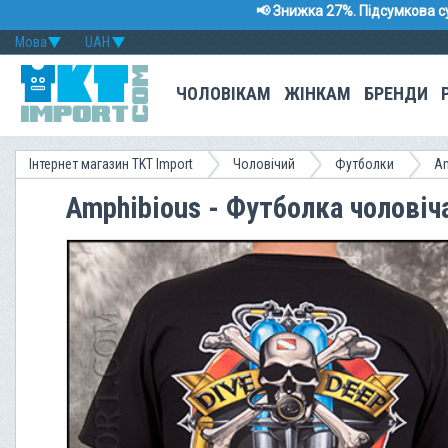
📢 Знижка 27%. Підсумкова с
Мова
UAH
ЧОЛОВІКАМ
ЖІНКАМ
БРЕНДИ
Інтернет магазин TKT Import
Чоловічий
Футболки
Am
Amphibious - Футболка чоловіча