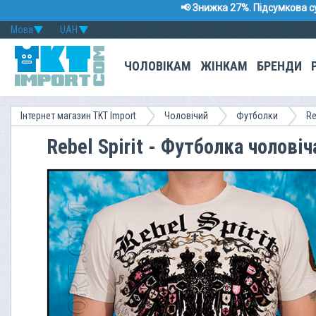
📢 Знижка 27%. Підсумкова с
Мова
UAH
ЧОЛОВІКАМ
ЖІНКАМ
БРЕНДИ
Інтернет магазин TKT Import
Чоловічий
Футболки
Re
Rebel Spirit - Футболка чолові