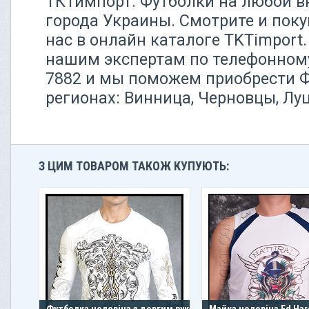
ТКТимпорт. Футболки на любой вк
города Украины. Смотрите и поку
нас в онлайн каталоге TKTimport
нашим экспертам по телефонному 
7882 и мы поможем приобрести Ф
регионах: Винница, Черновцы, Лу
З ЦИМ ТОВАРОМ ТАКОЖ КУПУЮТЬ:
Футболка чоловіча з довгим рукавом
Майка чоловіча Ed Hard