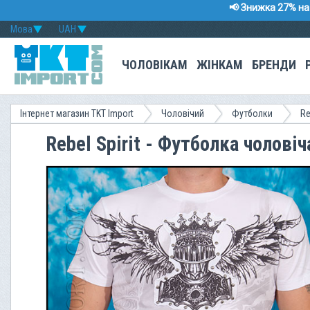
📢 Знижка 27% на 
Мова
UAH
ЧОЛОВІКАМ
ЖІНКАМ
БРЕНДИ
Інтернет магазин TKT Import
Чоловічий
Футболки
Re
Rebel Spirit - Футболка чолові