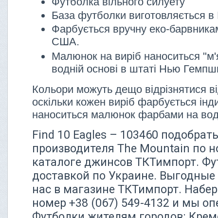
Футболка вільного силуету
База футболки виготовляється в 
Фарбується вручну еко-барвника
США.
Малюнок на виріб наноситься "м'
водній основі в штаті Нью Гемп
Кольори можуть дещо відрізнятися ві
оскільки кожен виріб фарбується інди
наноситься малюнок фарбами на вод
Find 10 Eagles – 103460 подобрат
производителя The Mountain по н
каталоге джинсов ТКТимпорт. Фу
доставкой по Украине. Выгодные
нас в магазине ТКТимпорт. Набе
номер +38 (067) 549-4132 и мы о
Футболки жителям городов: Креме