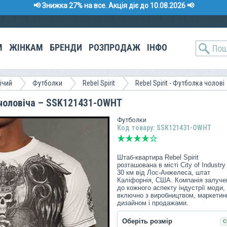
📢 Знижка 27% на все. Акція діє до 10.08.2026 📢
М
ЖІНКАМ
БРЕНДИ
РОЗПРОДАЖ
ІНФО
ічий
Футболки
Rebel Spirit
Rebel Spirit - Футболка чолові
а чоловіча – SSK121431-OWHT
Футболки
Код товару: SSK121431-OWHT
Штаб-квартира Rebel Spirit
розташована в місті City of Industry
30 км від Лос-Анжелеса, штат
Каліфорнія, США. Компанія залуче
до кожного аспекту індустрії моди,
включно з виробництвом, маркетин
дизайном і продажами.
Коріння компанії бере початок 2005
Оберіть розмір
С
року з дизайнера Edgar Munoz і