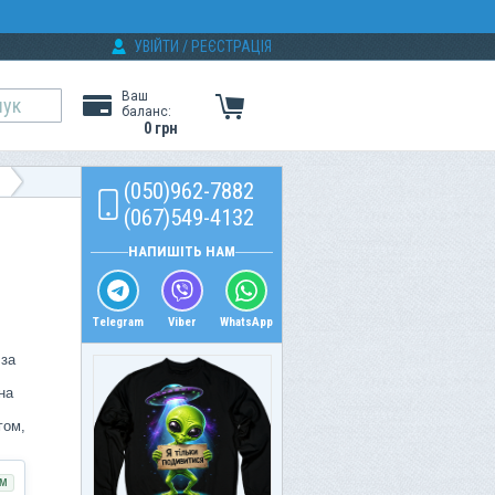
УВІЙТИ
/
РЕЄСТРАЦІЯ
Ваш
баланс:
0 грн
(050)962-7882
(067)549-4132
НАПИШІТЬ НАМ
Telegram
Viber
WhatsApp
 за
на
гом,
М