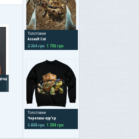
Толстовки
Assault Cat
2 364 грн
1 706 грн
віча
Толстовки
Черепаха-кур'єр
1 808 грн
1 304 грн