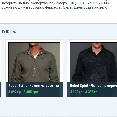
. Наберите нашим экспертам по номеру +38 (050) 962-7882 и мы
проживающим в городах: Черкассы, Сумы, Днепродзержинск
УПУЮТЬ:
Rebel Spirit · Чоловіча сорочка
Rebel Spirit · Чоловіча соро
4 692 грн
3 385 грн
4 692 грн
3 385 грн