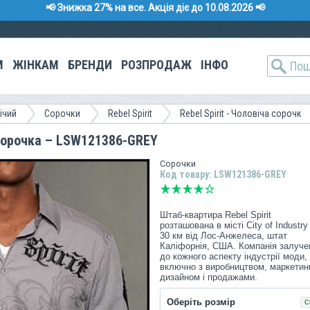
📢 Знижка 27% на все. Акція діє до 10.08.2026 📢
М
ЖІНКАМ
БРЕНДИ
РОЗПРОДАЖ
ІНФО
ічий
Сорочки
Rebel Spirit
Rebel Spirit - Чоловіча сорочк
а сорочка – LSW121386-GREY
Сорочки
Код товару: LSW121386-GREY
Штаб-квартира Rebel Spirit
розташована в місті City of Industry
30 км від Лос-Анжелеса, штат
Каліфорнія, США. Компанія залуче
до кожного аспекту індустрії моди,
включно з виробництвом, маркетин
дизайном і продажами.
Коріння компанії бере початок 2005
Оберіть розмір
С
року з дизайнера Edgar Munoz і