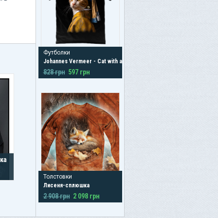
Футболки
Johannes Vermeer - Cat with a Pearl Earring
828 грн
597 грн
чка
Толстовки
Лисеня-сплюшка
2 908 грн
2 098 грн