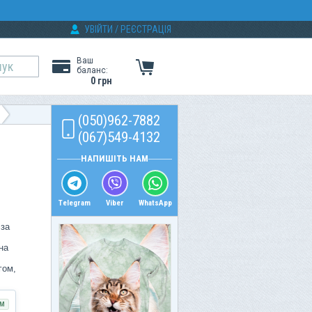
УВІЙТИ
/
РЕЄСТРАЦІЯ
Ваш
баланс:
0 грн
(050)962-7882
(067)549-4132
НАПИШІТЬ НАМ
Telegram
Viber
WhatsApp
 за
на
гом,
М