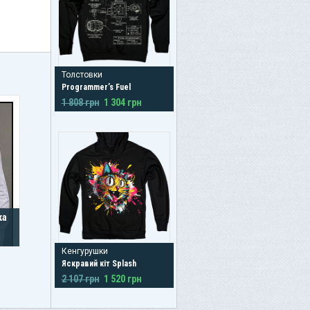
Толстовки
Programmer’s Fuel
1 808 грн
1 304 грн
ка
Кенгурушки
Яскравий кіт Splash
2 107 грн
1 520 грн