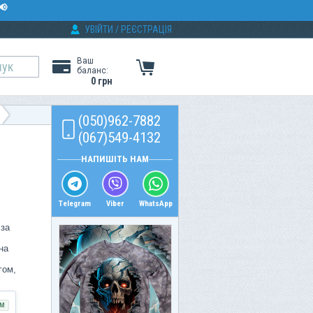
📢
УВІЙТИ
/
РЕЄСТРАЦІЯ
Ваш
баланс:
0 грн
(050)962-7882
(067)549-4132
НАПИШІТЬ НАМ
Telegram
Viber
WhatsApp
 за
на
гом,
М