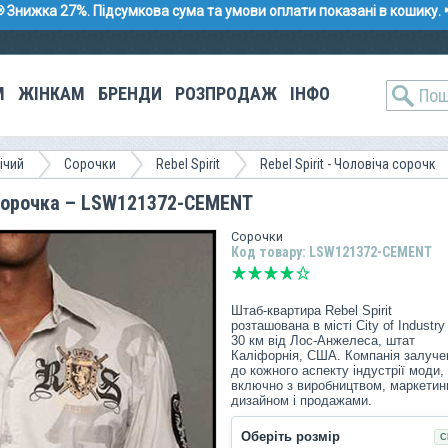
 Знижка 27%. Підсумкова сума та умови оплати показані в кошику. 
М
ЖІНКАМ
БРЕНДИ
РОЗПРОДАЖ
ІНФО
ічий
Сорочки
Rebel Spirit
Rebel Spirit - Чоловіча сорочк
а сорочка – LSW121372-CEMENT
Сорочки
Код товару: LSW121372-CEMENT
Штаб-квартира Rebel Spirit
розташована в місті City of Industry
30 км від Лос-Анжелеса, штат
Каліфорнія, США. Компанія залуче
до кожного аспекту індустрії моди,
включно з виробництвом, маркетин
дизайном і продажами.
Коріння компанії бере початок 2005
Оберіть розмір
С
року з дизайнера Edgar Munoz і