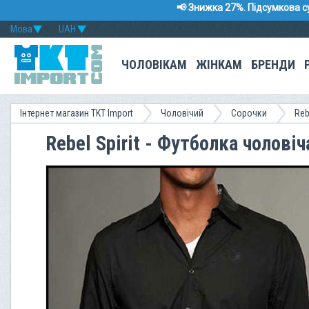
📢 Знижка 27%. Підсумкова с
Мова
UAH
ЧОЛОВІКАМ
ЖІНКАМ
БРЕНДИ
Інтернет магазин TKT Import
Чоловічий
Сорочки
Reb
Rebel Spirit - Футболка чолов