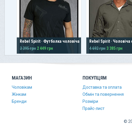
Rebel Spirit · Футболка чоловіча
Rebel Spirit · Чоловіча
3 395 грн
2 449 грн
4 692 грн
3 385 грн
МАГАЗИН
ПОКУПЦЯМ
Чоловікам
Доставка та оплата
Жінкам
Обмін та повернення
Бренди
Розміри
Прайс-лист
© 20