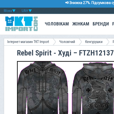
📢 Знижка 27%. Підсумкова с
Мова
UAH
ЧОЛОВІКАМ
ЖІНКАМ
БРЕНДИ
Інтернет магазин TKT Import
Чоловічий
Кенгурушки
Rebel Spirit - Худі – FTZH1213