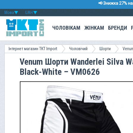
📢 Знижка 27% на 
Мова
UAH
ЧОЛОВІКАМ
ЖІНКАМ
БРЕНДИ
Інтернет магазин TKT Import
Чоловічий
Шорти
Venu
Venum Шорти Wanderlei Silva Wa
Black-White – VM0626