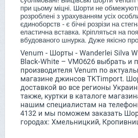
сублімовані! Бійцівські шорти Venum
при цьому міцні. Шорти не обмежують 
розроблені з урахуванням усіх особ
єдиноборств - є бічні розрізи на стег
еластична вставка. Кріпляться на поя
вбудованого шнурка. Дуже якісно пр
Venum - Шорты - Wanderlei Silva Wa
Black-White – VM0626 выбрать и 
производителя Venum по актуаль
магазине джинсов TKTimport. Шо
доставкой во все регионы Украин
также, куртки в каталоге магазин
нашим специалистам на телефонн
4132 и мы поможем заказать Шор
городах: Хмельницкий, Кропивни