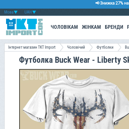
📢 Знижка 27% на 
Мова
UAH
ЧОЛОВІКАМ
ЖІНКАМ
БРЕНДИ
Інтернет магазин TKT Import
Чоловічий
Футболки
Bu
Футболка Buck Wear - Liberty S