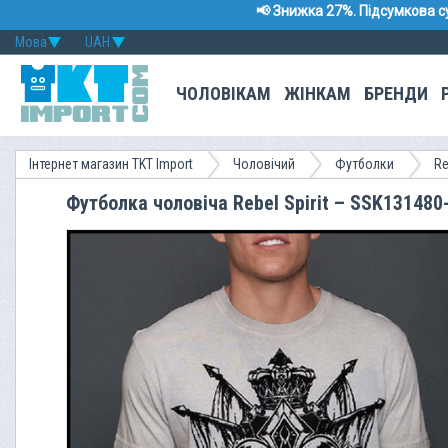
📢 Знижка 27%. Підсумкова с
Мова
UAH
ЧОЛОВІКАМ
ЖІНКАМ
БРЕНДИ
Інтернет магазин TKT Import
Чоловічий
Футболки
Re
Футболка чоловіча Rebel Spirit – SSK13148