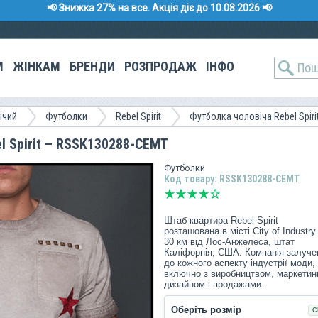
📢 Знижка 27% на все. Акція діє до 10.08.2026 📢
М
ЖІНКАМ
БРЕНДИ
РОЗПРОДАЖ
ІНФО
ічий
Футболки
Rebel Spirit
Футболка чоловіча Rebel Spiri
l Spirit – RSSK130288-CEMT
Футболки
Код товару: RSSK130288-CEMT
Штаб-квартира Rebel Spirit
розташована в місті City of Industry
30 км від Лос-Анжелеса, штат
Каліфорнія, США. Компанія залуче
до кожного аспекту індустрії моди,
включно з виробництвом, маркетин
дизайном і продажами.
Коріння компанії бере початок 2005
Оберіть розмір
С
року з дизайнера Edgar Munoz і