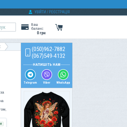
УВІЙТИ
/
РЕЄСТРАЦІЯ
Ваш
баланс:
0 грн
t
(050)962-7882
(067)549-4132
НАПИШІТЬ НАМ
Telegram
Viber
WhatsApp
 за
на
гом,
М