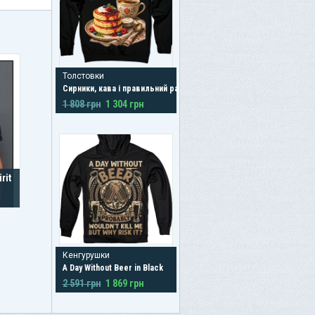
Толстовки
Сирники, кава і правильний ранок
1 808 грн
1 304 грн
rit
Кенгурушки
A Day Without Beer in Black
2 591 грн
1 869 грн