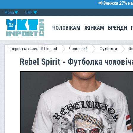
📢 Знижка 27% на 
Мова
UAH
ЧОЛОВІКАМ
ЖІНКАМ
БРЕНДИ
Інтернет магазин TKT Import
Чоловічий
Футболки
Re
Rebel Spirit - Футболка чолов