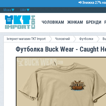
📢 Знижка 27% на 
Мова
UAH
ЧОЛОВІКАМ
ЖІНКАМ
БРЕНДИ
Інтернет магазин TKT Import
Чоловічий
Футболки
Bu
Футболка Buck Wear - Caught He