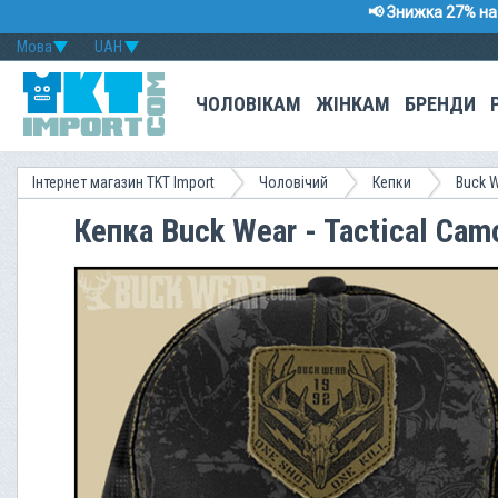
📢 Знижка 27% на 
Мова
UAH
ЧОЛОВІКАМ
ЖІНКАМ
БРЕНДИ
Інтернет магазин TKT Import
Чоловічий
Кепки
Buck 
Кепка Buck Wear - Tactical Cam