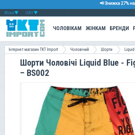
📢 Знижка 27% на 
Мова
UAH
ЧОЛОВІКАМ
ЖІНКАМ
БРЕНДИ
Інтернет магазин TKT Import
Чоловічий
Шорти
Liquid
Шорти Чоловічі Liquid Blue - Fig
– BS002