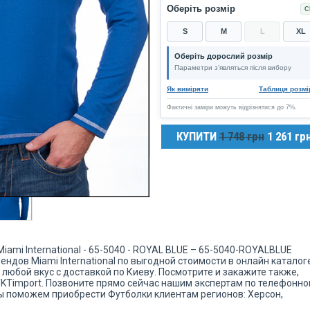
Оберіть розмір
С
S
M
L
XL
Оберіть дорослий розмір
Параметри з’являться після вибору
Як виміряти
Таблиця розмі
Фактичні заміри можуть відрізнятися до 7%.
КУПИТИ
1 748 грн
1 261 гр
ami International - 65-5040 - ROYAL BLUE – 65-5040-ROYALBLUE
ндов Miami International по выгодной стоимости в онлайн каталог
 любой вкус с доставкой по Киеву. Посмотрите и закажите также,
TKTimport. Позвоните прямо сейчас нашим экспертам по телефонн
мы поможем приобрести Футболки клиентам регионов: Херсон,