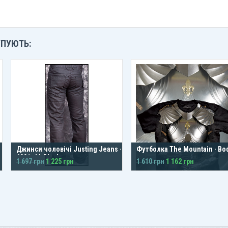
УПУЮТЬ:
Джинси чоловічі Justing Jeans · W-
Футболка The Mountain · Bo
6001-J4-Black
1 697 грн
1 225 грн
1 610 грн
1 162 грн