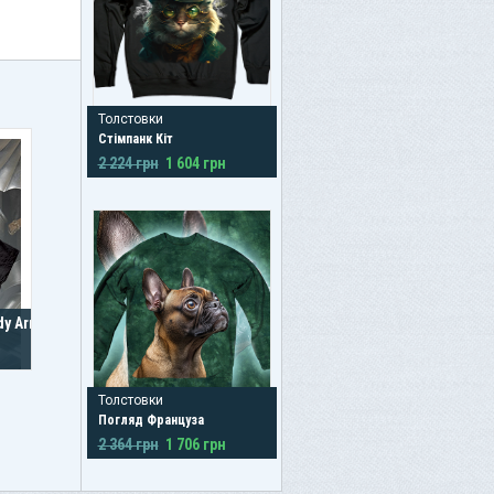
Толстовки
Стімпанк Кіт
2 224 грн
1 604 грн
dy Armor
Толстовки
Погляд Француза
2 364 грн
1 706 грн