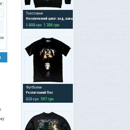
М
Толстовки
Нескінченний цикл: код, кава, повторити
1 808 грн
1 304 грн
рів
н
Футболки
Розпатланий Пес
828 грн
597 грн
е
ому