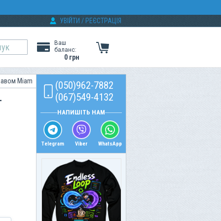
УВІЙТИ
/
РЕЄСТРАЦІЯ
Ваш
баланс:
0 грн
кавом Miam
(050)962-7882
(067)549-4132
-
НАПИШІТЬ НАМ
Telegram
Viber
WhatsApp