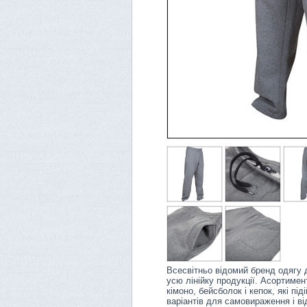
Всесвітньо відомий бренд одягу д
усю лінійку продукції. Асортимен
кімоно, бейсболок і кепок, які п
варіантів для самовираження і ві