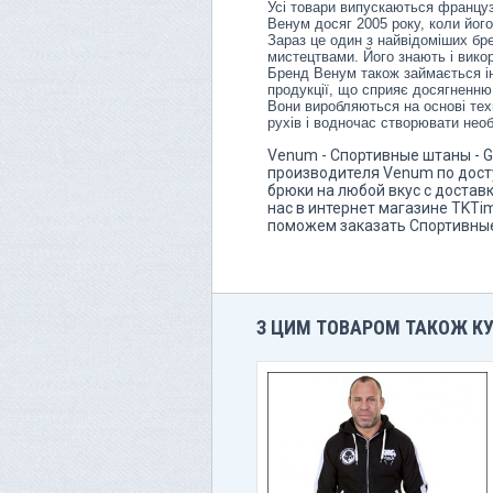
Усі товари випускаються француз
Венум досяг 2005 року, коли його
Зараз це один з найвідоміших бр
мистецтвами. Його знають і вико
Бренд Венум також займається ін
продукції, що сприяє досягненню 
Вони виробляються на основі техн
рухів і водночас створювати нео
Venum - Спортивные штаны - G
производителя Venum по досту
брюки на любой вкус с достав
нас в интернет магазине TKTi
поможем заказать Спортивные
З ЦИМ ТОВАРОМ ТАКОЖ К