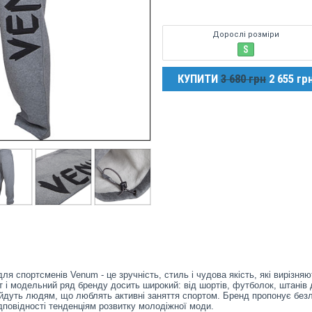
Дорослі розміри
S
КУПИТИ
3 680 грн
2 655 гр
ля спортсменів Venum - це зручність, стиль і чудова якість, які вирізняю
т і модельний ряд бренду досить широкий: від шортів, футболок, штанів 
ідійдуть людям, що люблять активні заняття спортом. Бренд пропонує безл
дповідності тенденціям розвитку молодіжної моди.