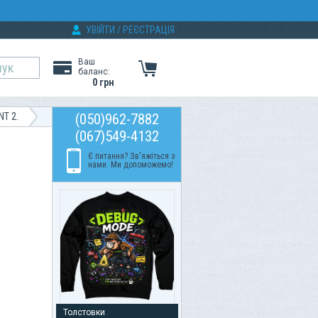
УВІЙТИ
/
РЕЄСТРАЦІЯ
Ваш
баланс:
0 грн
NT 2.
(050)962-7882
(067)549-4132
Є питання? Зв'яжіться з
нами. Ми допоможемо!
Толстовки