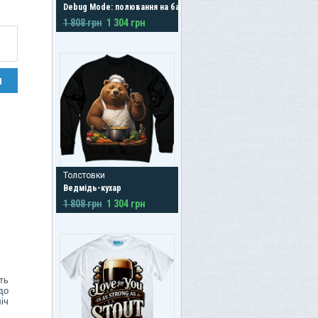
Debug Mode: полювання на баги
1 808 грн
1 304 грн
н
Толстовки
Ведмідь-кухар
1 808 грн
1 304 грн
ть
до
іч