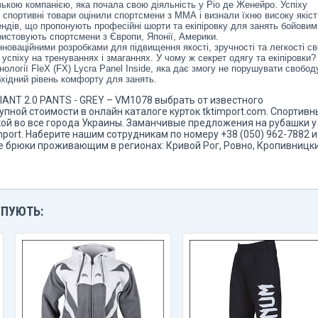
ькою компанією, яка почала свою діяльність у Ріо де Женейро. Успіху
 спортивні товари оцінили спортсмени з ММА і визнали їхню високу якіст
ендів, що пропонують професійні шорти та екіпіровку для занять бойовим
ристовують спортсмени з Європи, Японії, Америки.
новаційними розробками для підвищення якості, зручності та легкості св
успіху на тренуваннях і змаганнях. У чому ж секрет одягу та екіпіровки?
ології FleX (FX) Lycra Panel Inside, яка дає змогу не порушувати свобод
бхідний рівень комфорту для занять.
IANT 2.0 PANTS - GREY – VM1078 выбрать от известного
пной стоимости в онлайн каталоге курток tktimport.com. Спортивн
кой во все города Украины. Заманчивые предложения на рубашки у
mport. Наберите нашим сотрудникам по номеру +38 (050) 962-7882 
 брюки проживающим в регионах: Кривой Рог, Ровно, Кропивницк
УПУЮТЬ: