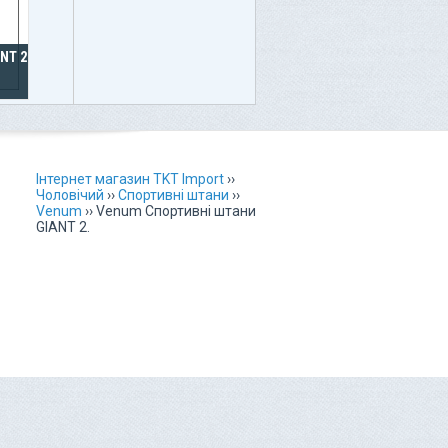
NT 2.0
Інтернет магазин TKT Import
››
Чоловічий
››
Спортивні штани
››
Venum
››
Venum Спортивні штани
GIANT 2.