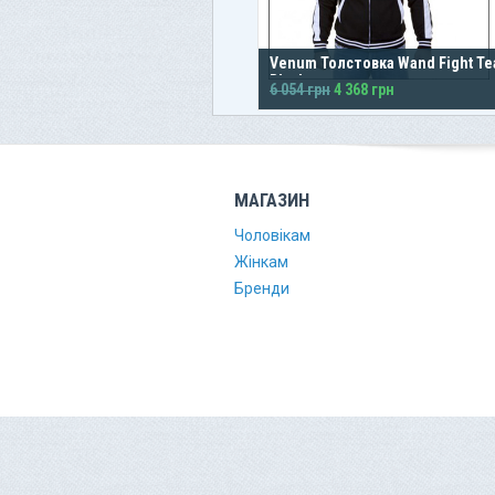
Venum Толстовка Wand Fight T
Black
6 054 грн
4 368 грн
МАГАЗИН
Чоловікам
Жінкам
Бренди