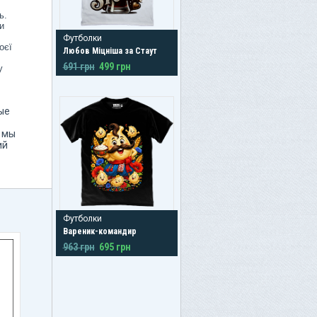
ь.
и
Футболки
оєї
Любов Міцніша за Стаут
691 грн
499 грн
у
ые
и мы
ий
Футболки
Вареник-командир
963 грн
695 грн